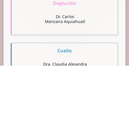
Deglución
Dr. Carlos
Manzano Aquiahuatl
Cuello
Dra. Claudia Alejandra
González Prado García
Dr. Francisco José
Rivera Pesquera
Trauma Facial
Dr. Rolando Patricio